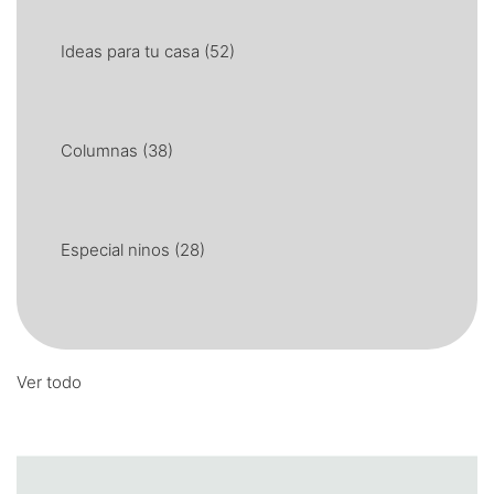
Ideas para tu casa
(52)
Columnas
(38)
Especial ninos
(28)
Ver todo