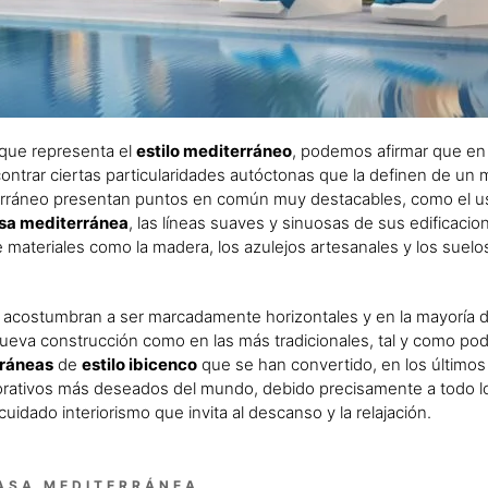
 que representa el
estilo mediterráneo
, podemos afirmar que en
contrar ciertas particularidades autóctonas que la definen de un 
erráneo presentan puntos en común muy destacables, como el us
asa mediterránea
, las líneas suaves y sinuosas de sus edificacion
de materiales como la madera, los azulejos artesanales y los suelo
nes acostumbran a ser marcadamente horizontales y en la mayoría 
 nueva construcción como en las más tradicionales, tal y como p
rráneas
de
estilo ibicenco
que se han convertido, en los últimos
corativos más deseados del mundo, debido precisamente a todo l
cuidado interiorismo que invita al descanso y la relajación.
ASA MEDITERRÁNEA