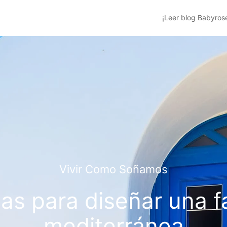
¡Leer blog Babyros
Vivir Como Soñamos
eas para diseñar una 
mediterránea