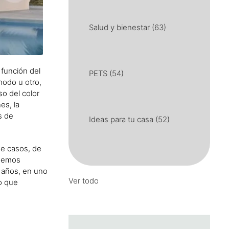
Salud y bienestar
(63)
 función del
PETS
(54)
modo u otro,
o del color
es, la
s de
Ideas para tu casa
(52)
de casos, de
odemos
 años, en uno
Ver todo
o que