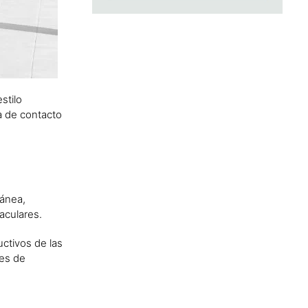
stilo
a de contacto
ránea,
taculares.
ctivos de las
les de