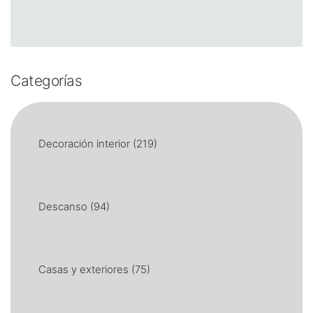
Categorías
Decoración interior
(219)
Descanso
(94)
Casas y exteriores
(75)