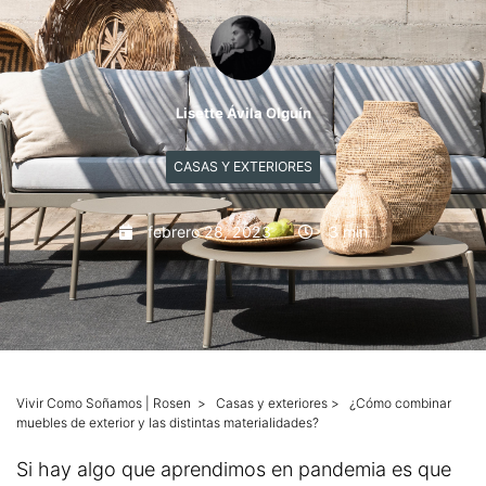
Mascotas
Columnas
Lisette Ávila Olguín
Productos
CASAS Y EXTERIORES
Guías descargables
febrero 28, 2023
3 min
Vivir Como Soñamos | Rosen
>
Casas y exteriores
>
¿Cómo combinar
muebles de exterior y las distintas materialidades?
Si hay algo que aprendimos en pandemia es que