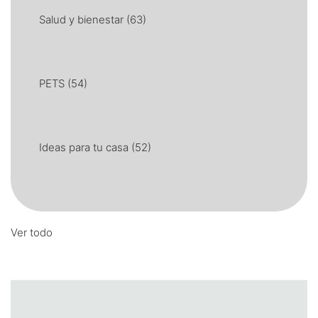
Salud y bienestar
(63)
PETS
(54)
Ideas para tu casa
(52)
Ver todo