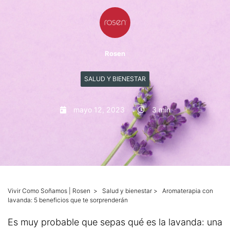
Mascotas
Columnas
Rosen
Productos
SALUD Y BIENESTAR
Guías descargables
mayo 12, 2023
3 min
Vivir Como Soñamos | Rosen
>
Salud y bienestar
>
Aromaterapia con
lavanda: 5 beneficios que te sorprenderán
Es muy probable que sepas qué es la lavanda: una