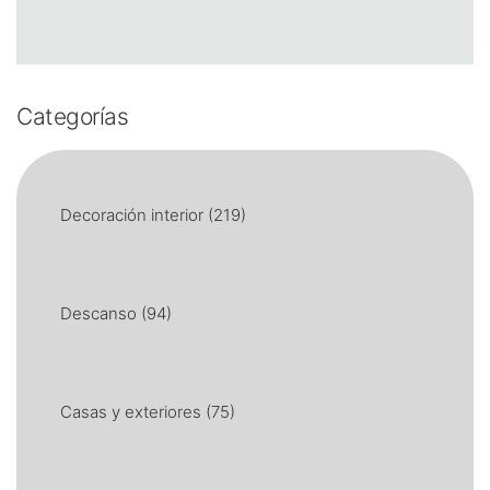
Categorías
Decoración interior
(219)
Descanso
(94)
Casas y exteriores
(75)