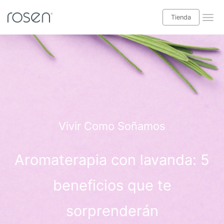
Tienda
¡Leer blog Babyrosen!
Tienda
Categorías blog
Descanso
Vivir Como Soñamos
Salud y bienestar
Aromaterapia con lavanda: 5
Decoración interior
Casas y exteriores
beneficios que te
Especial niños
sorprenderán
Ideas hogar