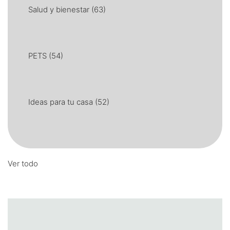
Salud y bienestar
(63)
PETS
(54)
Ideas para tu casa
(52)
Ver todo