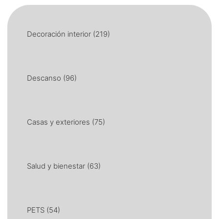
Decoración interior
(219)
Descanso
(96)
Casas y exteriores
(75)
Salud y bienestar
(63)
PETS
(54)