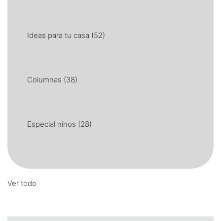
Ideas para tu casa
(52)
Columnas
(38)
Especial ninos
(28)
Ver todo