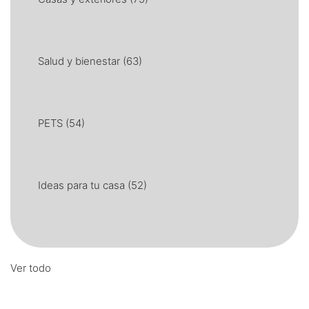
Salud y bienestar
(63)
PETS
(54)
Ideas para tu casa
(52)
Ver todo