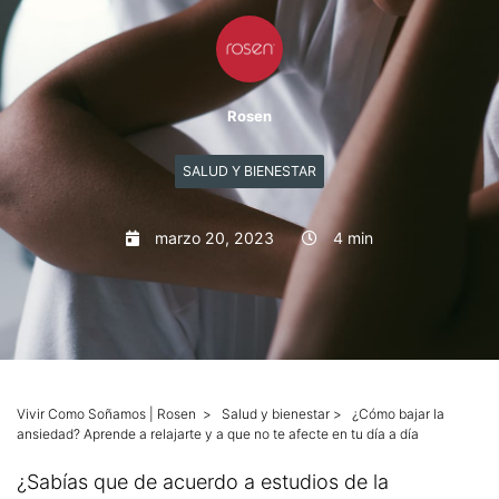
Mascotas
Columnas
Rosen
Productos
SALUD Y BIENESTAR
Guías descargables
marzo 20, 2023
4 min
Vivir Como Soñamos | Rosen
>
Salud y bienestar
>
¿Cómo bajar la
ansiedad? Aprende a relajarte y a que no te afecte en tu día a día
¿Sabías que de acuerdo a estudios de la