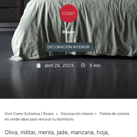
Mascotas
Columnas
Rosen
Productos
DECORACIÓN INTERIOR
Guías descargables
abril 28, 2023
5 min
Vivir Como Soñamos | Rosen
>
Decoración interior
>
Paleta de colores
en verde ideal para renovar tu dormitorio
Oliva, militar, menta, jade, manzana, hoja,