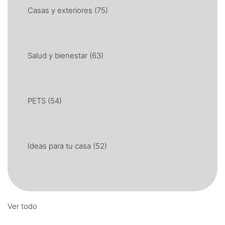
Casas y exteriores
(75)
Salud y bienestar
(63)
PETS
(54)
Ideas para tu casa
(52)
Ver todo