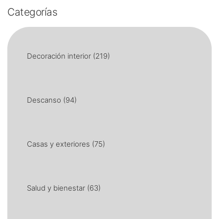
Categorías
Decoración interior
(219)
Descanso
(94)
Casas y exteriores
(75)
Salud y bienestar
(63)