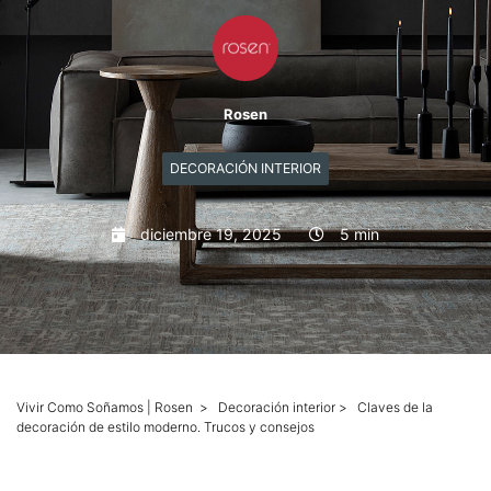
Mascotas
Columnas
Rosen
Productos
DECORACIÓN INTERIOR
Guías descargables
diciembre 19, 2025
5 min
Vivir Como Soñamos | Rosen
>
Decoración interior
>
Claves de la
decoración de estilo moderno. Trucos y consejos