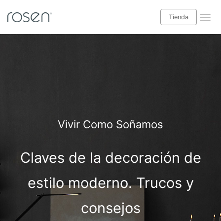
Tienda
¡Leer blog Babyrosen!
Tienda
Categorías blog
Descanso
Vivir Como Soñamos
Salud y bienestar
Claves de la decoración de
Decoración interior
Casas y exteriores
estilo moderno. Trucos y
Especial niños
consejos
Ideas hogar