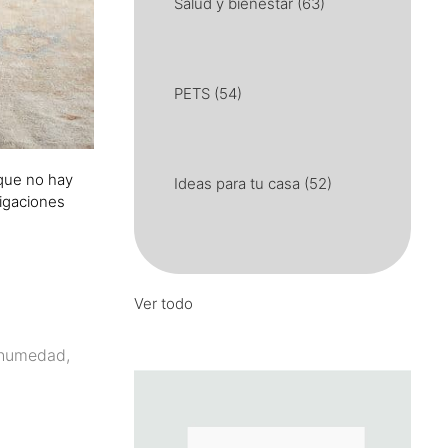
Salud y bienestar
(63)
PETS
(54)
 que no hay
Ideas para tu casa
(52)
tigaciones
Ver todo
a humedad,