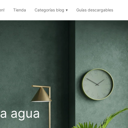
en!
Tienda
Categorías blog
Guías descargables
ca agua