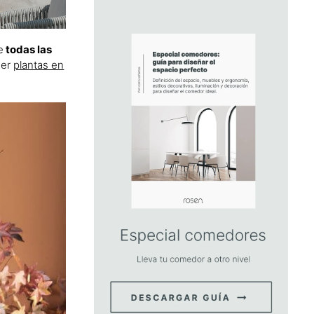
e
todas las
ner
plantas en