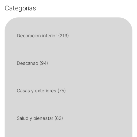
Categorías
Decoración interior
(219)
Descanso
(94)
Casas y exteriores
(75)
Salud y bienestar
(63)