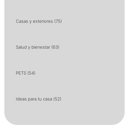
Casas y exteriores
(75)
Salud y bienestar
(63)
PETS
(54)
Ideas para tu casa
(52)