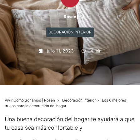
Mascotas
Rosen
Columnas
DECORACIÓN INTERIOR
Productos
julio 11, 2023
4 min
Guías descargables
Vivir Como Soñamos | Rosen
>
Decoración interior
>
Los 6 mejores
trucos para la decoración del hogar
Una‌ ‌buena‌ ‌decoración‌ ‌del‌ ‌hogar‌ ‌te‌ ‌ayudará‌ ‌a‌ ‌que‌
‌tu‌ ‌casa‌ ‌sea‌ ‌más‌ ‌confortable ‌y‌ ‌