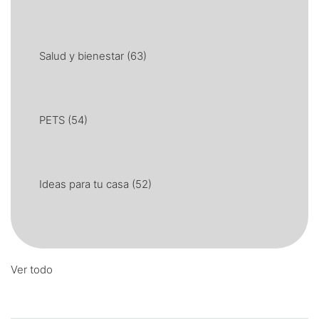
Salud y bienestar
(63)
PETS
(54)
Ideas para tu casa
(52)
Ver todo