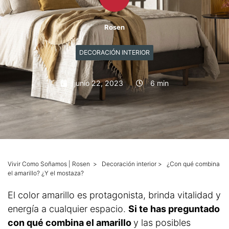
Mascotas
Rosen
Columnas
DECORACIÓN INTERIOR
Productos
junio 22, 2023
6 min
Guías descargables
Vivir Como Soñamos | Rosen
>
Decoración interior
>
¿Con qué combina
el amarillo? ¿Y el mostaza?
El color amarillo es protagonista, brinda vitalidad y
energía a cualquier espacio.
Si te has preguntado
con qué combina el amarillo
y las posibles