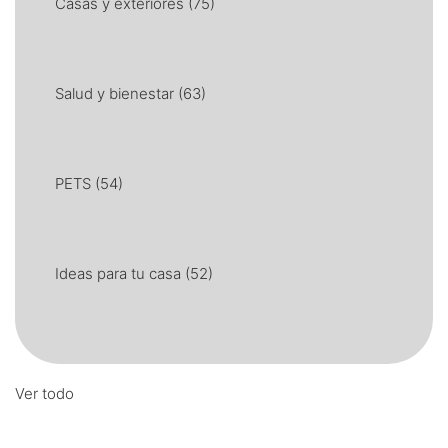
Casas y exteriores
(75)
Salud y bienestar
(63)
PETS
(54)
Ideas para tu casa
(52)
Ver todo