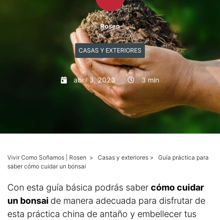
Mascotas
Rosen
Columnas
CASAS Y EXTERIORES
Productos
abril 3, 2023
3 min
Guías descargables
Vivir Como Soñamos | Rosen
>
Casas y exteriores
>
Guía práctica para
saber cómo cuidar un bonsai
Con esta guía básica podrás saber
cómo cuidar
un bonsai
de manera adecuada para disfrutar de
esta práctica china de antaño y embellecer tus