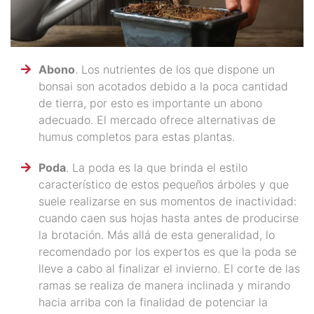
Abono
. Los nutrientes de los que dispone un
bonsai son acotados debido a la poca cantidad
de tierra, por esto es importante un abono
adecuado. El mercado ofrece alternativas de
humus completos para estas plantas.
Poda
. La poda es la que brinda el estilo
característico de estos pequeños árboles y que
suele realizarse en sus momentos de inactividad:
cuando caen sus hojas hasta antes de producirse
la brotación. Más allá de esta generalidad, lo
recomendado por los expertos es que la poda se
lleve a cabo al finalizar el invierno. El corte de las
ramas se realiza de manera inclinada y mirando
hacia arriba con la finalidad de potenciar la