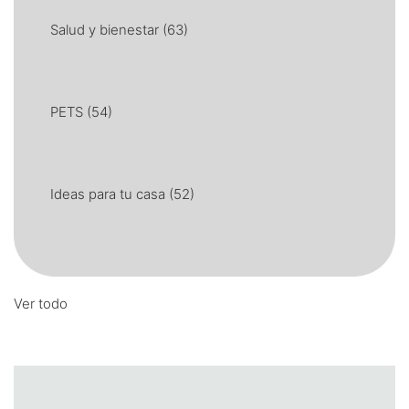
Salud y bienestar
(63)
PETS
(54)
Ideas para tu casa
(52)
Ver todo