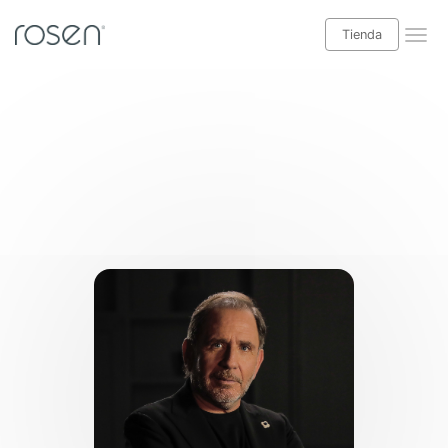
Tienda
¡Leer blog Babyrosen!
Tienda
Categorías blog
Descanso
Salud y bienestar
Decoración interior
Casas y exteriores
Especial niños
Ideas hogar