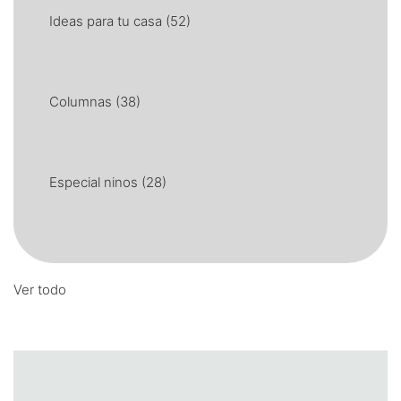
Ideas para tu casa
(52)
Columnas
(38)
Especial ninos
(28)
Ver todo