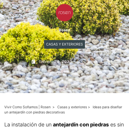
Mascotas
Columnas
Rosen
Productos
CASAS Y EXTERIORES
Guías descargables
febrero 24, 2023
5 min
Vivir Como Soñamos | Rosen
>
Casas y exteriores
>
Ideas para diseñar
un antejardín con piedras decorativas
La instalación de un
antejardín con piedras
es sin