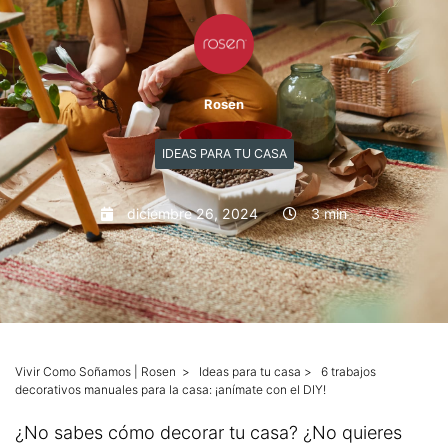
Mascotas
Columnas
Rosen
Productos
IDEAS PARA TU CASA
Guías descargables
diciembre 26, 2024
3 min
Vivir Como Soñamos | Rosen
>
Ideas para tu casa
>
6 trabajos
decorativos manuales para la casa: ¡anímate con el DIY!
¿No sabes cómo decorar tu casa? ¿No quieres