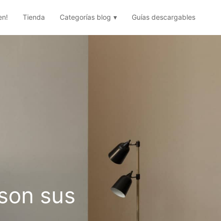
en!
Tienda
Categorías blog
Guías descargables
son sus