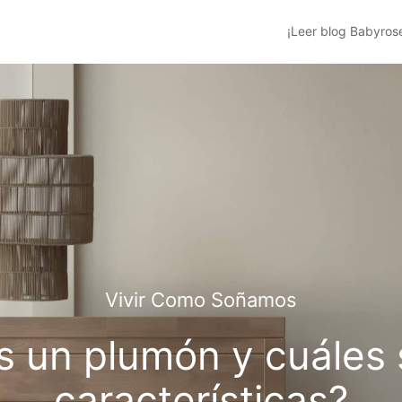
¡Leer blog Babyros
Vivir Como Soñamos
s un plumón y cuáles 
características?