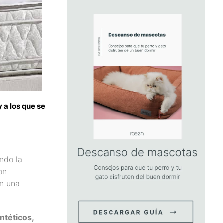
 a los que se
ndo la
on
on una
ntéticos,