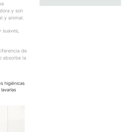
ma
adora y son
l y animal.
y suaves,
iferencia de
o absorbe la
es higiénicas
 lavarlas