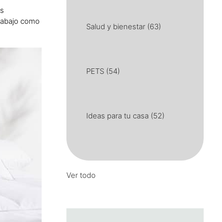
es
e abajo como
Salud y bienestar
(63)
PETS
(54)
Ideas para tu casa
(52)
Ver todo