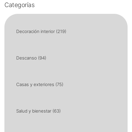
Categorías
Decoración interior
(219)
Descanso
(94)
Casas y exteriores
(75)
Salud y bienestar
(63)