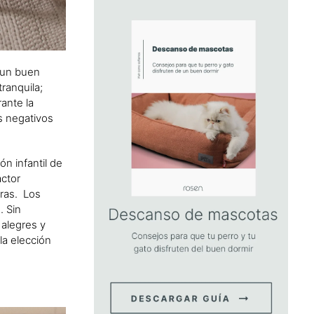
r un buen
ranquila;
ante la
s negativos
n infantil de
actor
tras. Los
. Sin
 alegres y
la elección