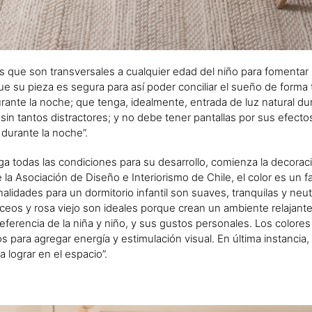
os que son transversales a cualquier edad del niño para fomenta
ue su pieza es segura para así poder conciliar el sueño de forma t
rante la noche; que tenga, idealmente, entrada de luz natural dur
sin tantos distractores; y no debe tener pantallas por sus efecto
 durante la noche”.
a todas las condiciones para su desarrollo, comienza la decoració
 la Asociación de Diseño e Interiorismo de Chile, el color es un f
alidades para un dormitorio infantil son suaves, tranquilas y neu
áceos y rosa viejo son ideales porque crean un ambiente relajante
ferencia de la niña y niño, y sus gustos personales. Los colores
para agregar energía y estimulación visual. En última instancia, 
 lograr en el espacio”.