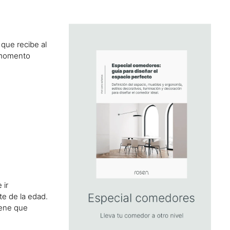
 que recibe al
e momento
 ir
te de la edad.
iene que