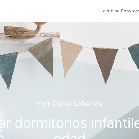
¡Leer blog Babyros
Vivir Como Soñamos
 dormitorios infantil
edad