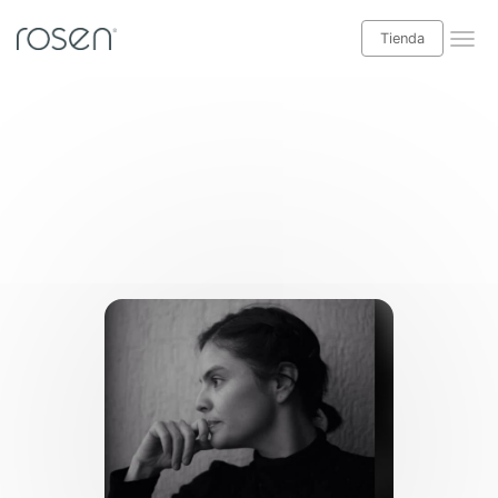
Tienda
¡Leer blog Babyrosen!
Tienda
Categorías blog
Descanso
Salud y bienestar
Decoración interior
Casas y exteriores
Especial niños
Ideas hogar