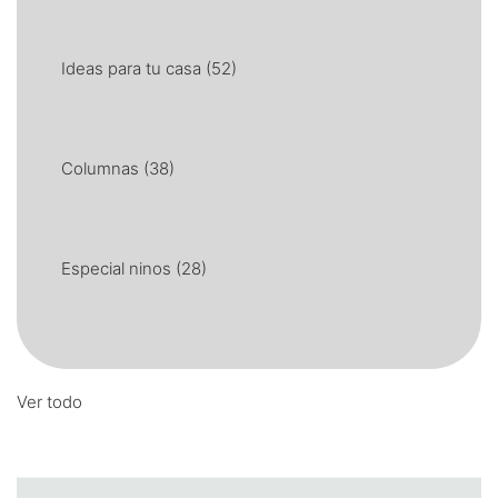
Ideas para tu casa
(52)
Columnas
(38)
Especial ninos
(28)
Ver todo