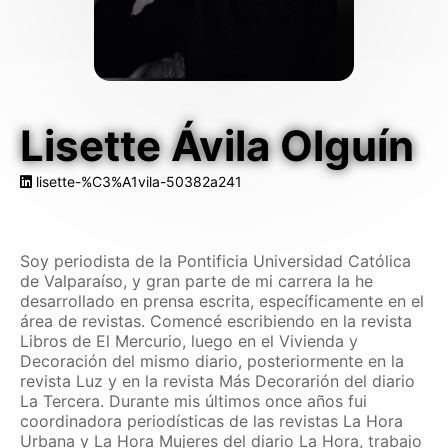
Mascotas
Columnas
Productos
Lisette Ávila Olguín
Guías descargables
lisette-%C3%A1vila-50382a241
Soy periodista de la Pontificia Universidad Católica
de Valparaíso, y gran parte de mi carrera la he
desarrollado en prensa escrita, específicamente en el
área de revistas. Comencé escribiendo en la revista
Libros de El Mercurio, luego en el Vivienda y
Decoración del mismo diario, posteriormente en la
revista Luz y en la revista Más Decorarión del diario
La Tercera. Durante mis últimos once años fui
coordinadora periodísticas de las revistas La Hora
Urbana y La Hora Mujeres del diario La Hora, trabajo