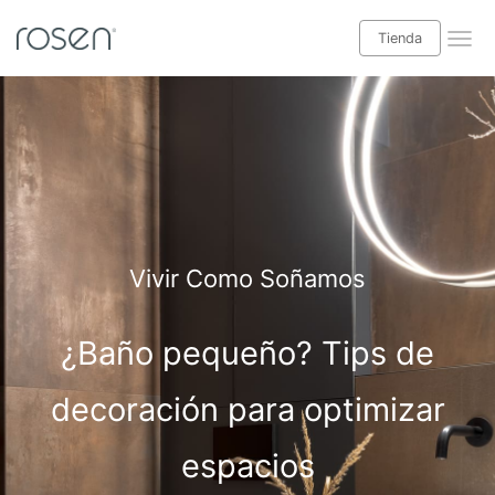
Tienda
¡Leer blog Babyrosen!
Tienda
Categorías blog
Descanso
Vivir Como Soñamos
Salud y bienestar
¿Baño pequeño? Tips de
Decoración interior
Casas y exteriores
decoración para optimizar
Especial niños
espacios
Ideas hogar