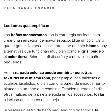
TIPS DECORATIVOS EN BAÑOS PEQUEÑOS
PARA GANAR ESPACIO
Los tonos que amplifican
Los
baños monocromos
son la estrategia perfecta para
crear una sensación de mayor espacio. Elige un color claro
que te guste. No necesariamente tiene que ser
blanco
, hay
alternativas que funcionan muy bien como el
gris
,
beige
o
el
color tierra
. Brindan sofisticación y calidez a los baños
pequeños.
Además,
cada color se puede combinar con otras
texturas en el mismo tono
, por ejemplo, con baldosas o
azulejos biselados, o bien con una pared de microcemento
pintada en un tono que combine. También puedes añadir
otros matices de la paleta elegida en los accesorios, toallas
o incluso en el marco del espejo.
Si buscas un estilo de baño pequeño con dos tonos,
la