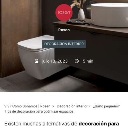
Mascotas
Columnas
Rosen
Productos
DECORACIÓN INTERIOR
Guías descargables
julio 13, 2023
5 min
Vivir Como Soñamos | Rosen
>
Decoración interior
>
¿Baño pequeño?
Tips de decoración para optimizar espacios
Existen muchas alternativas de
decoración para