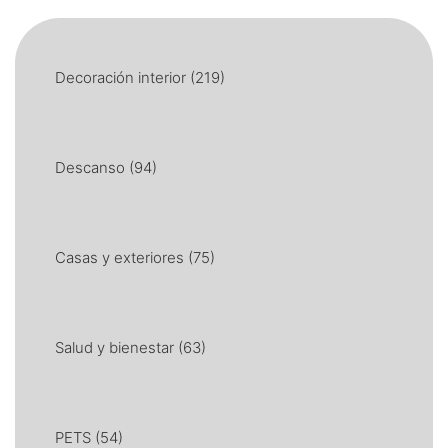
Decoración interior
(219)
Descanso
(94)
Casas y exteriores
(75)
Salud y bienestar
(63)
PETS
(54)