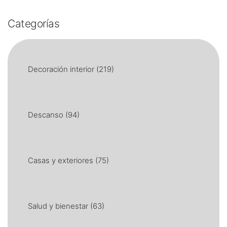
Categorías
Decoración interior
(219)
Descanso
(94)
Casas y exteriores
(75)
Salud y bienestar
(63)