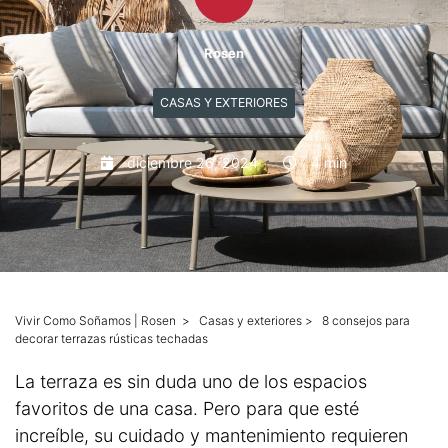
Mascotas
Rosen
Columnas
CASAS Y EXTERIORES
Productos
diciembre 26, 2024
4 min
Guías descargables
Vivir Como Soñamos | Rosen
>
Casas y exteriores
>
8 consejos para
decorar terrazas rústicas techadas
La terraza es sin duda uno de los espacios
favoritos de una casa. Pero para que esté
increíble, su cuidado y mantenimiento requieren