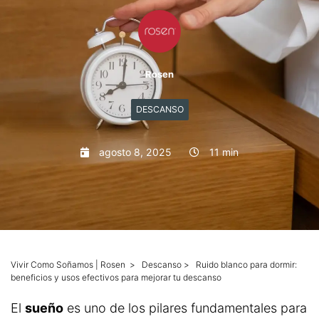
Mascotas
Columnas
Rosen
Productos
DESCANSO
Guías descargables
agosto 8, 2025
11 min
Vivir Como Soñamos | Rosen
>
Descanso
>
Ruido blanco para dormir:
beneficios y usos efectivos para mejorar tu descanso
El
sueño
es uno de los pilares fundamentales para