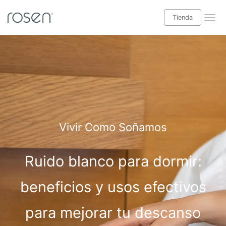
Tienda
¡Leer blog Babyrosen!
Tienda
Categorías blog
Descanso
Vivir Como Soñamos
Salud y bienestar
Ruido blanco para dormir:
Decoración interior
Casas y exteriores
beneficios y usos efectivos
Especial niños
para mejorar tu descanso
Ideas hogar