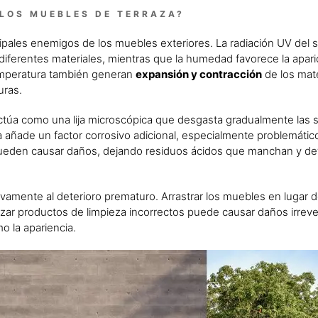
LOS MUEBLES DE TERRAZA?
ipales enemigos de los muebles exteriores. La radiación UV del 
diferentes materiales, mientras que la humedad favorece la apar
emperatura también generan
expansión y contracción
de los mate
uras.
túa como una lija microscópica que desgasta gradualmente las s
a añade un factor corrosivo adicional, especialmente problemátic
ueden causar daños, dejando residuos ácidos que manchan y det
ivamente al deterioro prematuro. Arrastrar los muebles en lugar d
izar productos de limpieza incorrectos puede causar daños irreve
o la apariencia.