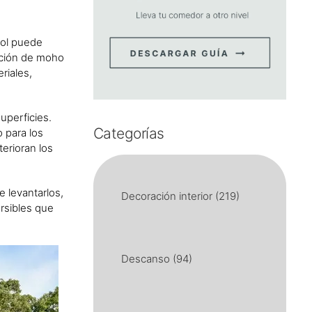
sol puede
ición de moho
riales,
uperficies.
Categorías
o para los
erioran los
e levantarlos,
Decoración interior
(219)
rsibles que
Descanso
(94)