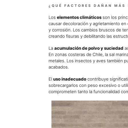
¿QUÉ FACTORES DAÑAN MÁS 
Los
elementos climáticos
son los princ
causar decoloración y agrietamiento en 
y corrosión. Los cambios bruscos de t
creando fisuras y debilitando las estruct
La
acumulación de polvo y suciedad
ac
En zonas costeras de Chile, la sal marin
metales. Los insectos y aves también p
acabados.
El
uso inadecuado
contribuye significat
sobrecargarlos con peso excesivo o util
comprometen tanto la funcionalidad com