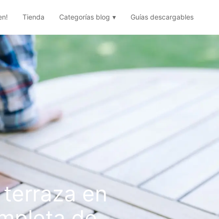
en!
Tienda
Categorías blog
Guías descargables
terraza en
ompleta de