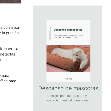
ia con jabón
e la presión
 frecuencia
 detectas
ndan.
a
o para
ífico para