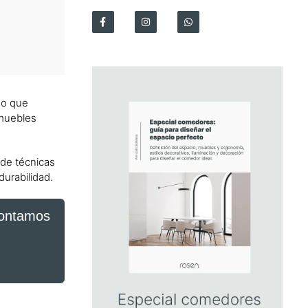
no que
 muebles
sde técnicas
durabilidad.
 contamos