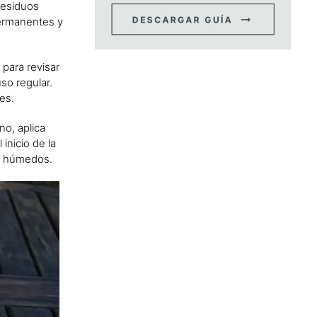
residuos
permanentes y
para revisar
so regular.
es.
no, aplica
inicio de la
ás húmedos.