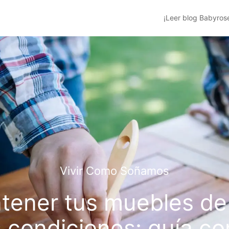
¡Leer blog Babyros
Vivir Como Soñamos
ener tus muebles de 
 condiciones: guía c