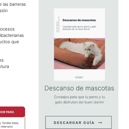
 las barreras
sión
procesos
ibacterianas
ductos que
es
xtura