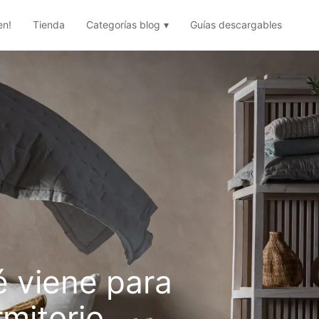
en!
Tienda
Categorías blog
Guías descargables
 viene para
mitorio