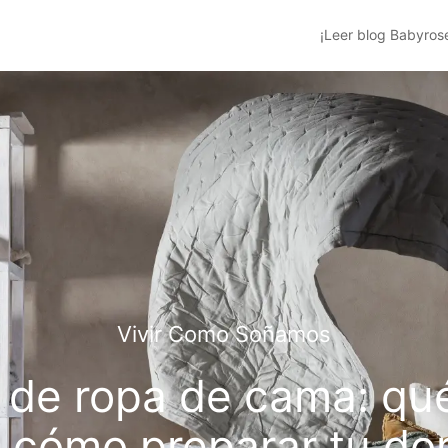
¡Leer blog Babyros
Vivir Como Soñamos
 de ropa de cama: qué
 cómo preparar tu dor