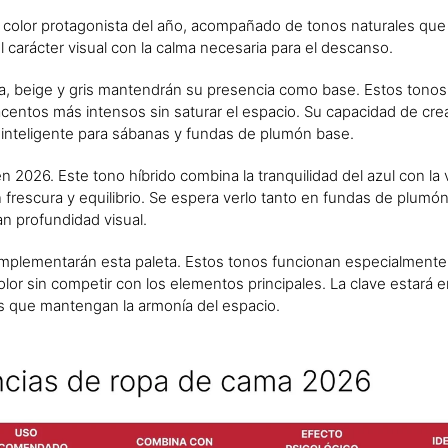
l color protagonista del año, acompañado de tonos naturales que
el carácter visual con la calma necesaria para el descanso.
, beige y gris mantendrán su presencia como base. Estos tonos
 acentos más intensos sin saturar el espacio. Su capacidad de cr
n inteligente para sábanas y fundas de plumón base.
n 2026. Este tono híbrido combina la tranquilidad del azul con la v
frescura y equilibrio. Se espera verlo tanto en fundas de plumó
n profundidad visual.
plementarán esta paleta. Estos tonos funcionan especialmente
or sin competir con los elementos principales. La clave estará e
es que mantengan la armonía del espacio.