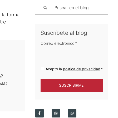
 la forma
tre
Suscríbete al blog
Correo electrónico
*
Acepto la
política de privacidad
*
A?
AMA?