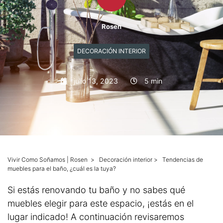
Mascotas
Rosen
Columnas
DECORACIÓN INTERIOR
Productos
julio 13, 2023
5 min
Guías descargables
Vivir Como Soñamos | Rosen
>
Decoración interior
>
Tendencias de
muebles para el baño, ¿cuál es la tuya?
Si estás renovando tu baño y no sabes qué
muebles elegir para este espacio, ¡estás en el
lugar indicado! A continuación revisaremos