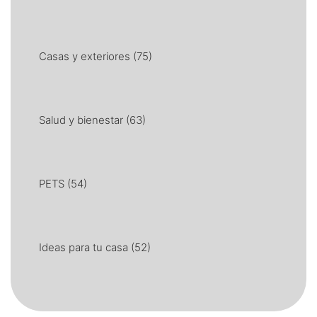
Casas y exteriores
(75)
Salud y bienestar
(63)
PETS
(54)
Ideas para tu casa
(52)