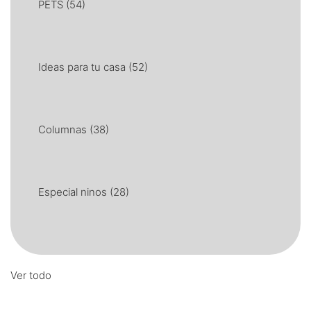
PETS
(54)
Ideas para tu casa
(52)
Columnas
(38)
Especial ninos
(28)
Ver todo