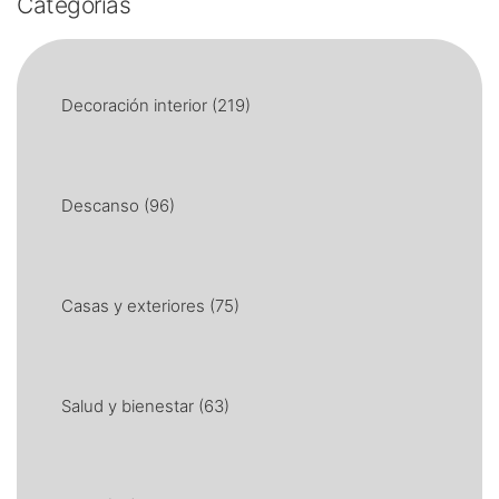
Categorías
Decoración interior
(219)
Descanso
(96)
Casas y exteriores
(75)
Salud y bienestar
(63)