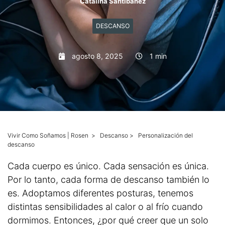
Catalina Santibañez
Mascotas
DESCANSO
Columnas
agosto 8, 2025
1 min
Productos
Guías descargables
Vivir Como Soñamos | Rosen
>
Descanso
>
Personalización del
descanso
Cada cuerpo es único. Cada sensación es única.
Por lo tanto, cada forma de descanso también lo
es. Adoptamos diferentes posturas, tenemos
distintas sensibilidades al calor o al frío cuando
dormimos. Entonces, ¿por qué creer que un solo