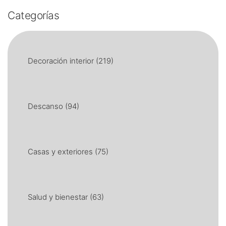
Categorías
Decoración interior
(219)
Descanso
(94)
Casas y exteriores
(75)
Salud y bienestar
(63)