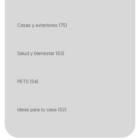
Casas y exteriores
(75)
Salud y bienestar
(63)
PETS
(54)
Ideas para tu casa
(52)