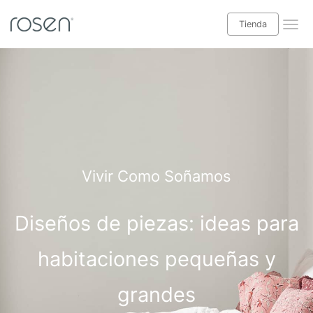
Tienda
¡Leer blog Babyrosen!
Tienda
Categorías blog
Descanso
Vivir Como Soñamos
Salud y bienestar
Diseños de piezas: ideas para
Decoración interior
Casas y exteriores
habitaciones pequeñas y
Especial niños
grandes
Ideas hogar