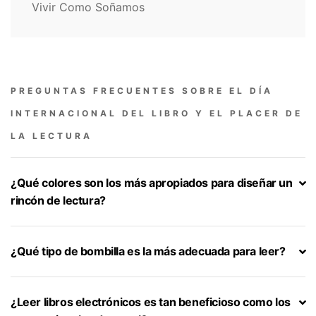
Vivir Como Soñamos
PREGUNTAS FRECUENTES SOBRE EL DÍA
INTERNACIONAL DEL LIBRO Y EL PLACER DE
LA LECTURA
¿Qué colores son los más apropiados para diseñar un
rincón de lectura?
Procura elegir colores suaves y neutros para decorar la
zona de lectura y así evitarás que haya distracciones.
¿Qué tipo de bombilla es la más adecuada para leer?
Escoge bombillas de luz fría o blanca, entre 4.000 y 5.000
K, para que la lectura sea confortable y lo más natural
¿Leer libros electrónicos es tan beneficioso como los
posible