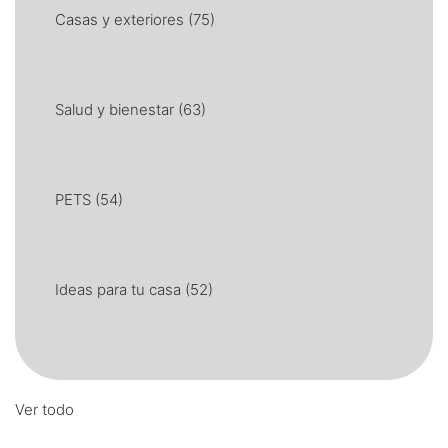
Casas y exteriores
(75)
Salud y bienestar
(63)
PETS
(54)
Ideas para tu casa
(52)
Ver todo