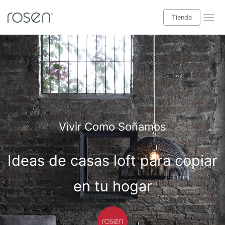
Tienda
¡Leer blog Babyrosen!
Tienda
Categorías blog
Descanso
Vivir Como Soñamos
Salud y bienestar
Ideas de casas loft para copiar
Decoración interior
Casas y exteriores
en tu hogar
Especial niños
Ideas hogar