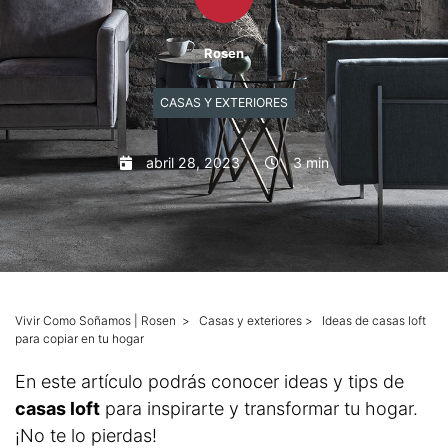
Mascotas
Rosen
Columnas
CASAS Y EXTERIORES
Productos
abril 28, 2023
3 min
Guías descargables
Vivir Como Soñamos | Rosen
>
Casas y exteriores
>
Ideas de casas loft
para copiar en tu hogar
En este artículo podrás conocer ideas y tips de
casas loft
para inspirarte y transformar tu hogar.
¡No te lo pierdas!