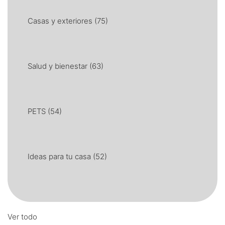
Casas y exteriores
(75)
Salud y bienestar
(63)
PETS
(54)
Ideas para tu casa
(52)
Ver todo