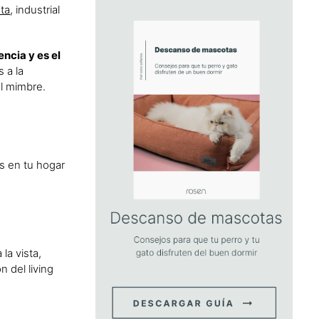
sta
, industrial
ncia y es el
 a la
el mimbre.
s en tu hogar
la vista,
 del living