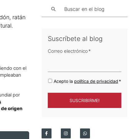
dón, ratán
ural.
Suscríbete al blog
Correo electrónico
*
ciendo con el
 empleaban
Acepto la
política de privacidad
*
undial por
s
 de origen