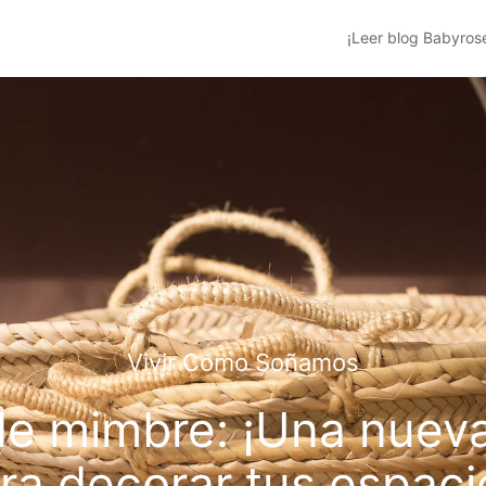
¡Leer blog Babyros
Vivir Como Soñamos
e mimbre: ¡Una nuev
ra decorar tus espaci