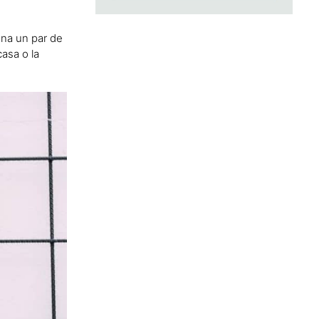
iona un par de
casa o la