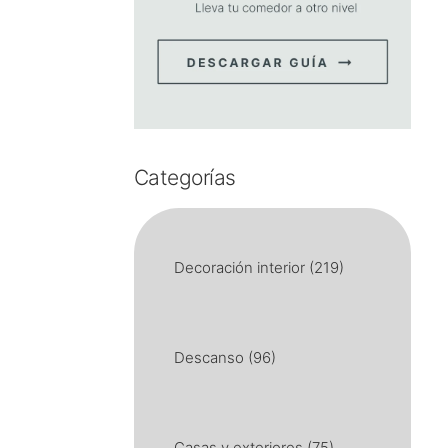
Categorías
Decoración interior
(219)
Descanso
(96)
Casas y exteriores
(75)