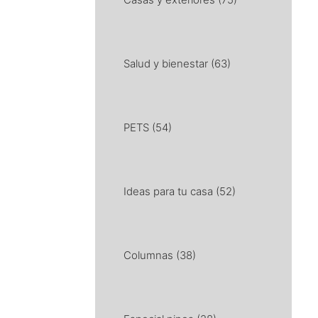
Salud y bienestar
(63)
PETS
(54)
Ideas para tu casa
(52)
Columnas
(38)