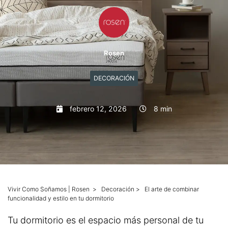
Mascotas
Columnas
Rosen
Productos
DECORACIÓN
Guías descargables
febrero 12, 2026
8 min
Vivir Como Soñamos | Rosen
>
Decoración
>
El arte de combinar
funcionalidad y estilo en tu dormitorio
Tu dormitorio es el espacio más personal de tu