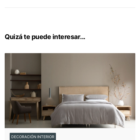
metal con acabado mate
también funciona bien en piezas
puntuales como lámparas o estructuras de cama,
especialmente en dormitorios de línea más
contemporánea. Puedes revisar la
guía de compra de
respaldos y veladores de Rosen
para comparar materiales
Quizá te puede interesar...
y encontrar el que mejor se adapte a tu dormitorio.
DECORACIÓN INTERIOR