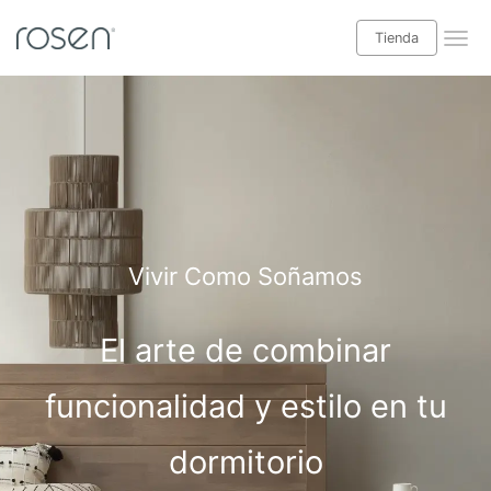
Tienda
¡Leer blog Babyrosen!
Tienda
Categorías blog
Descanso
Vivir Como Soñamos
Salud y bienestar
El arte de combinar
Decoración interior
Casas y exteriores
funcionalidad y estilo en tu
Especial niños
dormitorio
Ideas hogar