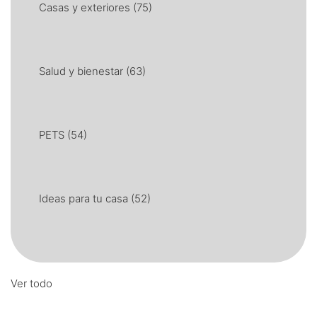
Casas y exteriores
(75)
Salud y bienestar
(63)
PETS
(54)
Ideas para tu casa
(52)
Ver todo